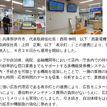
兵庫県伊丹市、代表取締役社長：西岡 伸明、以下「西菱電機
取締役社長：上田 正剛、以下「表示灯」）との連携により、
納入し、６月２６日から運用を開始しました。
ップや自治体、病院、金融機関等において店内・庁舎内での待
の効率的な窓口業務までもサポートする多機能発券機システム
内・手続きを可能とする機能を追加したことで、一層の業務の
待ち時間・応答時間のデータを収集・分析することで、業務改
に強い広告代理店である表示灯との連携により、広告モニター
れにより、通信料やメンテナンス費用の負担がないうえに、広
というメリットも実現いたしました。引き続き、自治体様をは
の拡充や機能面の強化に努めます。