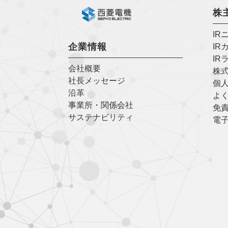
株
IR
企業情報
IR
IR
会社概要
株
社長メッセージ
個
沿革
よく
事業所・関係会社
免
サステナビリティ
電