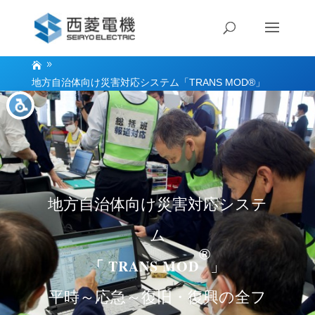
地方自治体向け災害対応システム「TRANS MOD®」
地方自治体向け災害対応システ
ム
®
「 TRANS MOD
」
平時～応急～復旧・復興の全フ