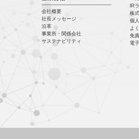
IR
会社概要
株
社長メッセージ
個
沿革
よく
事業所・関係会社
免
サステナビリティ
電