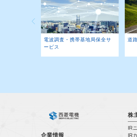
電波調査・携帯基地局保全サ
道
ービス
株
IR
企業情報
IR