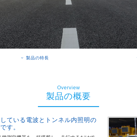
製品の特長
3
Overview
製品の概要
用している電波とトンネル内照明の
両です。