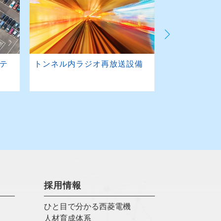
ステ
トンネル内ラジオ再放送設備
道の駅情報提
採用情報
ひと目で分かる西菱電機
人材育成体系