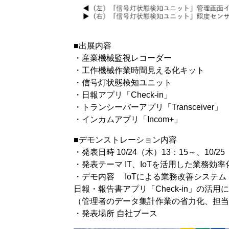
■出展内容
・産業機械監視レコーダー
・工作機械作業時間見える化キット
・信号灯状態検知ユニット
・日報アプリ「Check-in」
・トランシーバーアプリ「Transceiver」
・インカムアプリ「Incom+」
■デモンストレーション内容
・発表日時 10/24（木）13：15～、10/2
・発表テーマ IT、IoTを活用した業務効率
・デモ内容 IoTによる業務改善システ
日報・報告書アプリ「Check-in」の活
（管理者のデータ集計作業の省力化、担
・発表場所 自社ブース