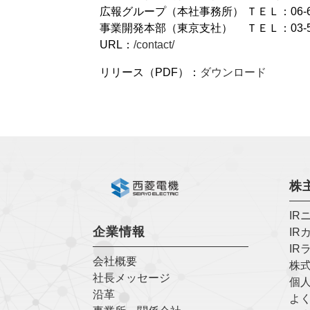
広報グループ（本社事務所） ＴＥＬ：06-634
事業開発本部（東京支社） ＴＥＬ：03-5777-3944
URL：
/contact/
リリース（PDF）：
ダウンロード
株
IR
企業情報
IR
IR
会社概要
株
社長メッセージ
個
沿革
よく