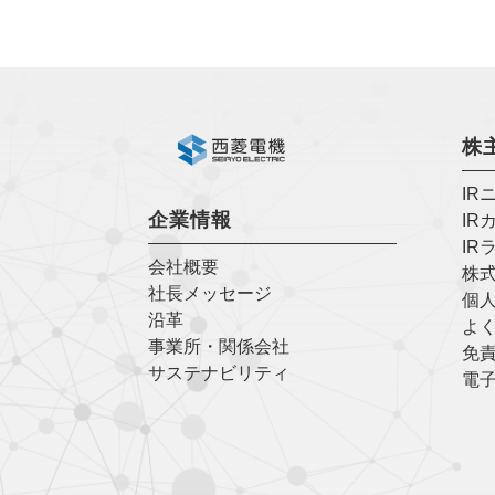
株
IR
企業情報
IR
IR
会社概要
株
社長メッセージ
個
沿革
よく
事業所・関係会社
免
サステナビリティ
電